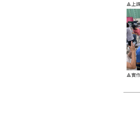
🔺上
🔺實