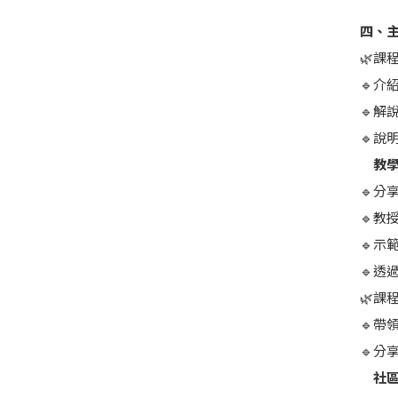
-台
四、
🌿課
🔹介
🔹解
🔹說
教學
🔹分
🔹教
🔹示
🔹透
🌿課
🔹帶
🔹分
社區