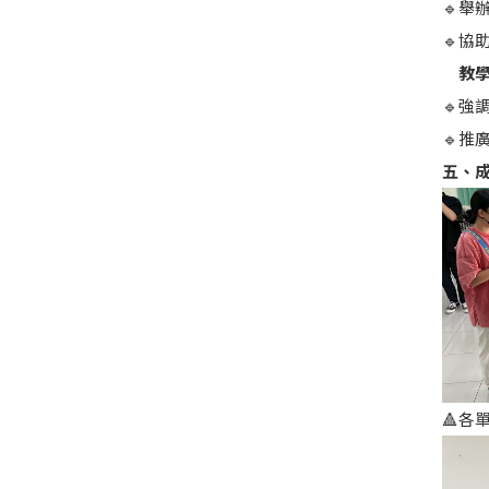
🔹舉
🔹協
教學
🔹強
🔹推
五、
🔺各