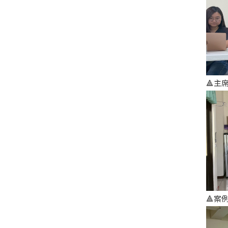
🔺主
🔺案