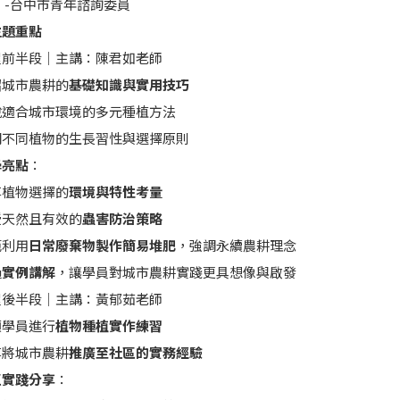
中市青年諮詢委員
主題重點
程前半段｜主講：陳君如老師
紹城市農耕的
基礎知識與實用技巧
說適合城市環境的多元種植方法
明不同植物的生長習性與選擇原則
亮點
：
享植物選擇的
環境與特性考量
授天然且有效的
蟲害防治策略
範利用
日常廢棄物製作簡易堆肥
，強調永續農耕理念
過
實例講解
，讓學員對城市農耕實踐更具想像與啟發
程後半段｜主講：黃郁茹老師
領學員進行
植物種植實作練習
享將城市農耕
推廣至社區的實務經驗
實踐分享
：