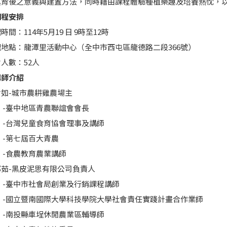
其背後之意義與建置方法，同時藉由課程體驗種植樂趣及培養熱忱，
期程安排
時間：114年5月19 日 9時至12時
理地點：龍潭里活動中心（全中市西屯區龍德路二段366號）
會人數：52人
講師介紹
君如-城市農耕雞農場主
中地區青農聯誼會會長
灣兒童食育協會理事及講師
七屆百大青農
農教育農業講師
郁茹-黑皮泥思有限公司負責人
中市社會局創業及行銷課程講師
立暨南國際大學科技學院大學社會責任實踐計畫合作業師
投縣車埕休閒農業區輔導師