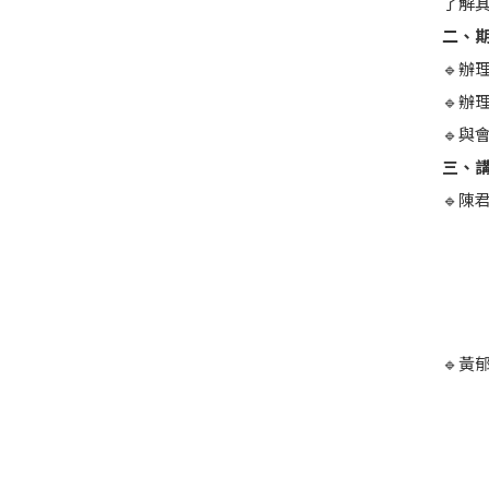
了解
二、
🔹辦理
🔹辦
🔹與
三、
🔹陳
-臺
-台
-第
-食
🔹黃
-臺
-國
-南