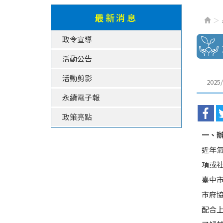
最新消息
政令宣導
活動公告
活動剪影
2025/
永續電子報
政策亮點
一、
近年
項或
臺中
市府
配合