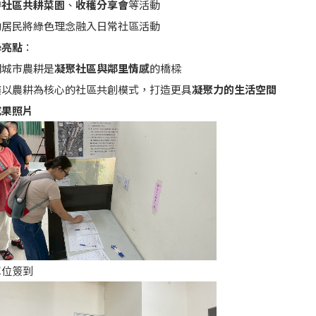
辦
社區共耕菜園
、
收穫分享會
等活動
助居民將綠色理念融入日常社區活動
亮點
：
調城市農耕是
凝聚社區與鄰里情感
的橋樑
廣以農耕為核心的社區共創模式，打造更具
凝聚力的生活空間
成果照片
單位簽到