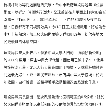
橋欄杆鏽蝕等問題而逐漸荒廢，台中市政府建設局邀集10位藝
術家，以近1年時間進行改造，全球首創在非平面上打造3D夜光
彩繪－「Time Forest（時光森林）」，由於3D繪圖及夜光彩
繪，日夜都有不同視覺效果，今(18)日正式點燈啟用，將成為台
中打卡新熱點，加上興大園道周邊步道照明改善，提供在地居
民更優質的休憩空間。
建設局長陳大田表示，位於中興大學大門的「頂橋仔新公地」
於2006年啟用，原由中興大學代管，因使用已逾十多年，使得
設施逐漸老舊，尤以人行步道夜間照明損壞、天橋欄杆鏽蝕等
問題最為嚴重，經當地民眾反映，市府與中興大學協調，於去
年收回、自行維護，並積極著手啟動相關改善及活化作業。
建設局陳局長指出，這次改善及活化面積範圍約0.5公頃，除於
興大園道步道兩側以高低相間的投射燈與景觀燈增設照明，打