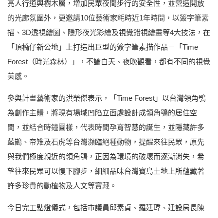
亮人行道與樹木層，增加民眾夜間步行的安全性，並營造開放
的光廊氛圍外，更邀請10位藝術家耗時近1年時間，以簽字筆素
描、3D透視繪圖、隱形夜光彩繪及視覺錯視繪畫等4大技法，在
「頂橋仔新公地」上打造出巨型的簽字筆素描作品－「Time
Forest（時光森林）」，不論白天、夜晚觀看，都有不同的視覺
美感。
參與計畫藝術家的洪榮傑表示，「Time Forest」以台灣領角鴞
為創作主體，將現有場域凹陷立面處設計成領角鴞的居住空
間，並結合時鐘圖樣，代表時間孕育智慧的誕生，並隱藏許多
藍鵲、帝雉及石虎等台灣瀕臨絕種動物，提醒來往民眾，原先
與我們極度親近的領角鴞，正因為環境的破壞而逐漸消失，希
望往來民眾可以慢下腳步，細細品味台灣寶島土地上所蘊藏著
許多珍貴的動植物及人文等寶藏。
今日完工點燈儀式，包括市議員邱素貞、羅廷瑋、建設局長陳