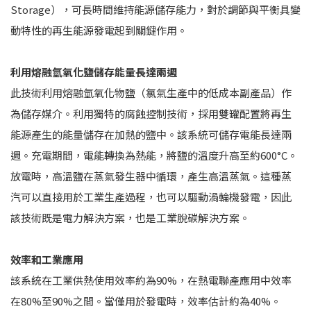
Storage），可長時間維持能源儲存能力，對於調節與平衡具變
動特性的再生能源發電起到關鍵作用。
利用熔融氫氧化鹽儲存能量
長達
兩週
此技術利用熔融氫氧化物鹽（氯氣生產中的低成本副產品）作
為儲存媒介。利用獨特的腐蝕控制技術，採用雙罐配置將再生
能源產生的能量儲存在加熱的鹽中。該系統可儲存電能長達兩
週。充電期間，電能轉換為熱能，將鹽的溫度升高至約600°C。
放電時，高溫鹽在蒸氣發生器中循環，產生高溫蒸氣。這種蒸
汽可以直接用於工業生產過程，也可以驅動渦輪機發電，因此
該技術既是電力解決方案，也是工業脫碳解決方案。
效率和工業應用
該系統在工業供熱使用效率約為90%，在熱電聯產應用中效率
在80%至90%之間。當僅用於發電時，效率估計約為40%。